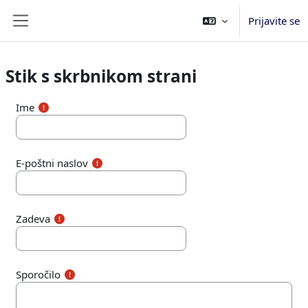
Preskoči na glavno vsebino
Prijavite se
Stransko polje
Stik s skrbnikom strani
Ime
E-poštni naslov
Zadeva
Sporočilo